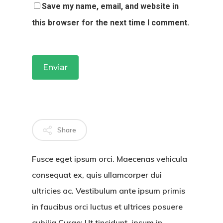
SOBRE
Save my name, email, and website in
MAU HÁLITO
this browser for the next time I comment.
OUTROS
TRATAMENT
BLOG
CONTATO
Share
Fusce eget ipsum orci. Maecenas vehicula
consequat ex, quis ullamcorper dui
ultricies ac. Vestibulum ante ipsum primis
in faucibus orci luctus et ultrices posuere
cubilia Curae; Ut tincidunt, ipsum in